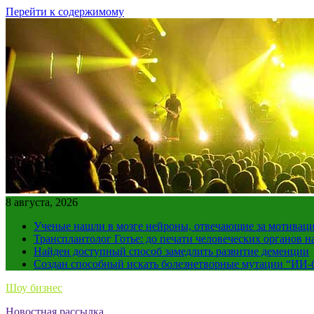
Перейти к содержимому
8 августа, 2026
Ученые нашли в мозге нейроны, отвечающие за мотивац
Трансплантолог Готье: до печати человеческих органов н
Найден доступный способ замедлить развитие деменции
Создан способный искать болезнетворные мутации “ИИ-
Шоу бизнес
Новостная рассылка