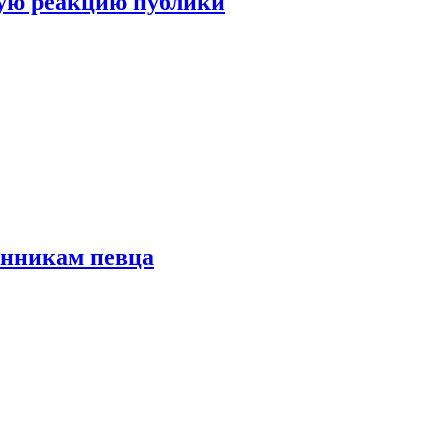
ую реакцию публики
онникам певца