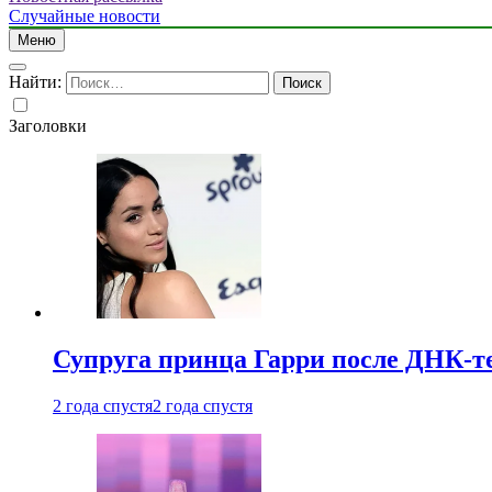
Случайные новости
Меню
Найти:
Заголовки
Супруга принца Гарри после ДНК-те
2 года спустя
2 года спустя