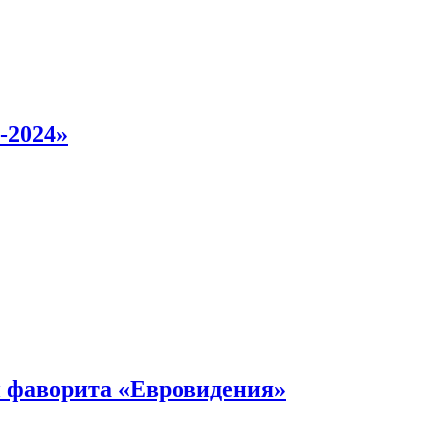
-2024»
 фаворита «Евровидения»