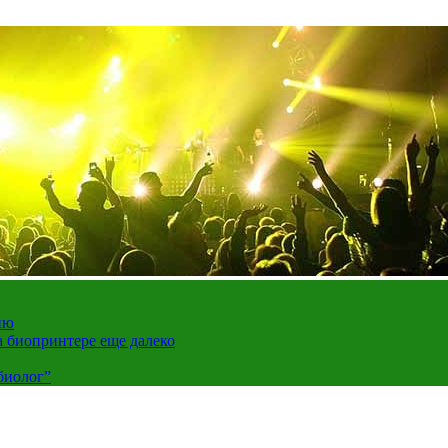
ию
а биопринтере еще далеко
биолог”