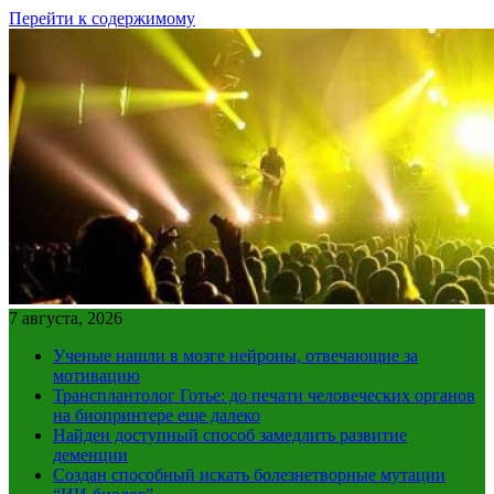
Перейти к содержимому
7 августа, 2026
Ученые нашли в мозге нейроны, отвечающие за
мотивацию
Трансплантолог Готье: до печати человеческих органов
на биопринтере еще далеко
Найден доступный способ замедлить развитие
деменции
Создан способный искать болезнетворные мутации