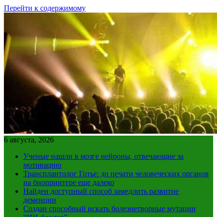
Перейти к содержимому
6 августа, 2026
Ученые нашли в мозге нейроны, отвечающие за
мотивацию
Трансплантолог Готье: до печати человеческих органов
на биопринтере еще далеко
Найден доступный способ замедлить развитие
деменции
Создан способный искать болезнетворные мутации