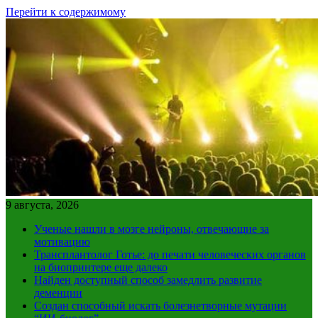
Перейти к содержимому
9 августа, 2026
Ученые нашли в мозге нейроны, отвечающие за
мотивацию
Трансплантолог Готье: до печати человеческих органов
на биопринтере еще далеко
Найден доступный способ замедлить развитие
деменции
Создан способный искать болезнетворные мутации