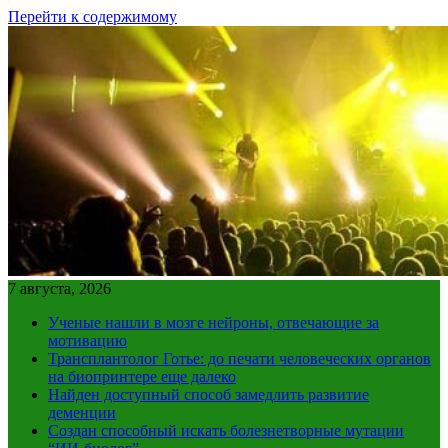
Перейти к содержимому
7 августа, 2026
Ученые нашли в мозге нейроны, отвечающие за
мотивацию
Трансплантолог Готье: до печати человеческих органов
на биопринтере еще далеко
Найден доступный способ замедлить развитие
деменции
Создан способный искать болезнетворные мутации