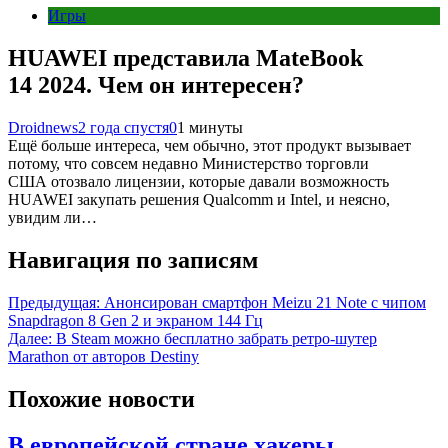
Игры
HUAWEI представила MateBook
14 2024. Чем он интересен?
Droidnews
2 года спустя
0
1 минуты
Ещё больше интереса, чем обычно, этот продукт вызывает
потому, что совсем недавно Министерство торговли
США отозвало лицензии, которые давали возможность
HUAWEI закупать решения Qualcomm и Intel, и неясно,
увидим ли…
Навигация по записям
Предыдущая:
Анонсирован смартфон Meizu 21 Note с чипом
Snapdragon 8 Gen 2 и экраном 144 Гц
Далее:
В Steam можно бесплатно забрать ретро-шутер
Marathon от авторов Destiny
Похожие новости
В европейской стране хакеры