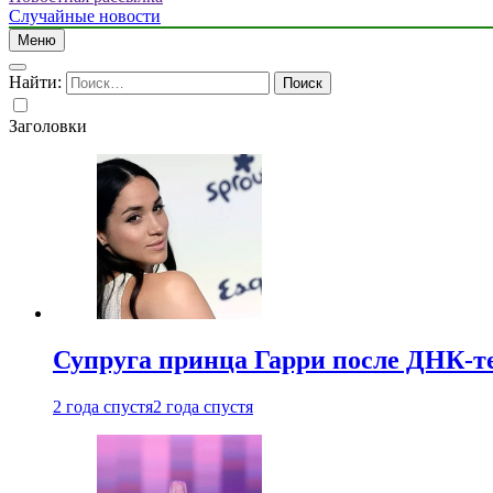
Случайные новости
Меню
Найти:
Заголовки
Супруга принца Гарри после ДНК-те
2 года спустя
2 года спустя