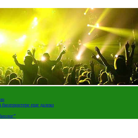
ию
а биопринтере еще далеко
биолог”