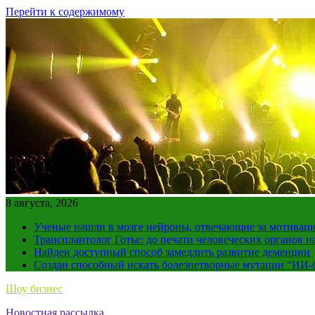
Перейти к содержимому
8 августа, 2026
Ученые нашли в мозге нейроны, отвечающие за мотивац
Трансплантолог Готье: до печати человеческих органов н
Найден доступный способ замедлить развитие деменции
Создан способный искать болезнетворные мутации “ИИ-
Шоу бизнес
Новостная рассылка