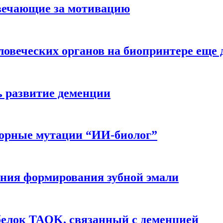
вечающие за мотивацию
ловеческих органов на биопринтере еще 
ь развитие деменции
ворные мутации “ИИ-биолог”
ния формирования зубной эмали
белок TAOK, связанный с деменцией