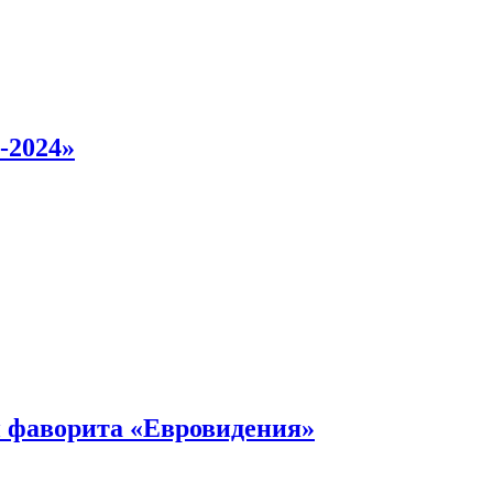
-2024»
 фаворита «Евровидения»