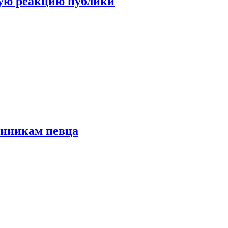
ую реакцию публики
онникам певца