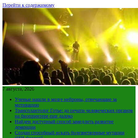
Перейти к содержимому
7 августа, 2026
Ученые нашли в мозге нейроны, отвечающие за
мотивацию
Трансплантолог Готье: до печати человеческих органов
на биопринтере еще далеко
Найден доступный способ замедлить развитие
деменции
Создан способный искать болезнетворные мутации