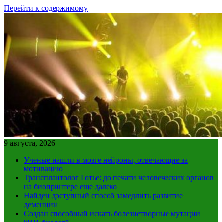
Перейти к содержимому
9 августа, 2026
Ученые нашли в мозге нейроны, отвечающие за
мотивацию
Трансплантолог Готье: до печати человеческих органов
на биопринтере еще далеко
Найден доступный способ замедлить развитие
деменции
Создан способный искать болезнетворные мутации