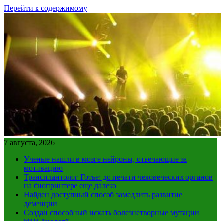
Перейти к содержимому
7 августа, 2026
Ученые нашли в мозге нейроны, отвечающие за
мотивацию
Трансплантолог Готье: до печати человеческих органов
на биопринтере еще далеко
Найден доступный способ замедлить развитие
деменции
Создан способный искать болезнетворные мутации