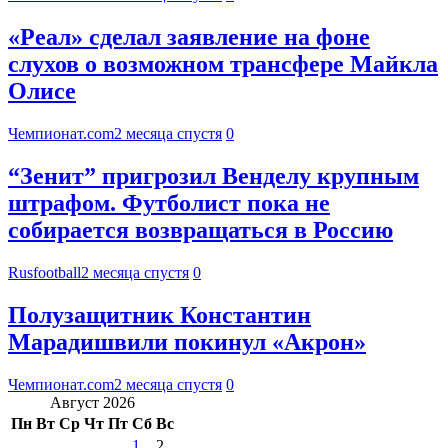
«Реал» сделал заявление на фоне
слухов о возможном трансфере Майкла
Олисе
Чемпионат.com
2 месяца спустя
0
“Зенит” пригрозил Венделу крупным
штрафом. Футболист пока не
собирается возвращаться в Россию
Rusfootball
2 месяца спустя
0
Полузащитник Константин
Марадишвили покинул «Акрон»
Чемпионат.com
2 месяца спустя
0
Август 2026
Пн
Вт
Ср
Чт
Пт
Сб
Вс
1
2