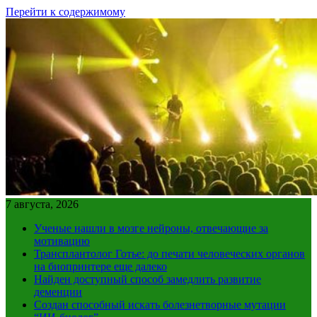
Перейти к содержимому
7 августа, 2026
Ученые нашли в мозге нейроны, отвечающие за
мотивацию
Трансплантолог Готье: до печати человеческих органов
на биопринтере еще далеко
Найден доступный способ замедлить развитие
деменции
Создан способный искать болезнетворные мутации