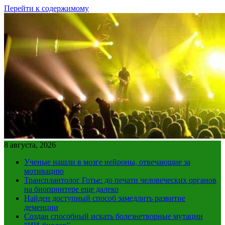
Перейти к содержимому
8 августа, 2026
Ученые нашли в мозге нейроны, отвечающие за
мотивацию
Трансплантолог Готье: до печати человеческих органов
на биопринтере еще далеко
Найден доступный способ замедлить развитие
деменции
Создан способный искать болезнетворные мутации