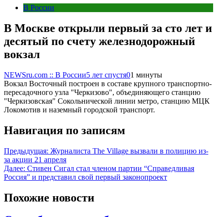
В России
В Москве открыли первый за сто лет и
десятый по счету железнодорожный
вокзал
NEWSru.com :: В России
5 лет спустя
0
1 минуты
Вокзал Восточный построен в составе крупного транспортно-
пересадочного узла "Черкизово", объединяющего станцию
"Черкизовская" Сокольнической линии метро, станцию МЦК
Локомотив и наземный городской транспорт.
Навигация по записям
Предыдущая:
Журналиста The Village вызвали в полицию из-
за акции 21 апреля
Далее:
Стивен Сигал стал членом партии “Справедливая
Россия” и представил свой первый законопроект
Похожие новости