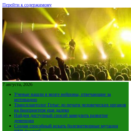
Перейти к содержимому
7 августа, 2026
Ученые нашли в мозге нейроны, отвечающие за
мотивацию
Трансплантолог Готье: до печати человеческих органов
на биопринтере еще далеко
Найден доступный способ замедлить развитие
деменции
Создан способный искать болезнетворные мутации