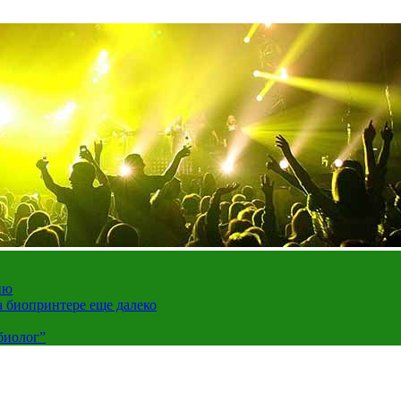
ию
а биопринтере еще далеко
биолог”