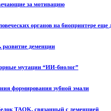
вечающие за мотивацию
ловеческих органов на биопринтере еще 
ь развитие деменции
ворные мутации “ИИ-биолог”
ния формирования зубной эмали
белок TAOK, связанный с деменцией