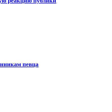
ую реакцию публики
онникам певца