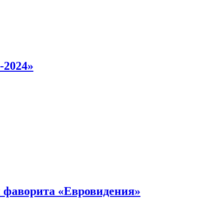
-2024»
 фаворита «Евровидения»