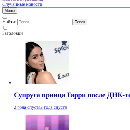
Случайные новости
Меню
Найти:
Заголовки
Супруга принца Гарри после ДНК-те
2 года спустя
2 года спустя