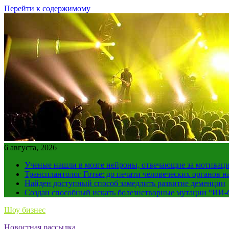
Перейти к содержимому
6 августа, 2026
Ученые нашли в мозге нейроны, отвечающие за мотивац
Трансплантолог Готье: до печати человеческих органов н
Найден доступный способ замедлить развитие деменции
Создан способный искать болезнетворные мутации “ИИ-
Шоу бизнес
Новостная рассылка