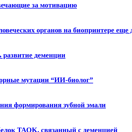
вечающие за мотивацию
ловеческих органов на биопринтере еще 
ь развитие деменции
ворные мутации “ИИ-биолог”
ния формирования зубной эмали
белок TAOK, связанный с деменцией