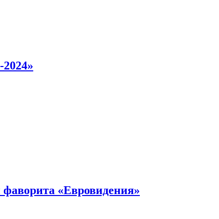
-2024»
 фаворита «Евровидения»