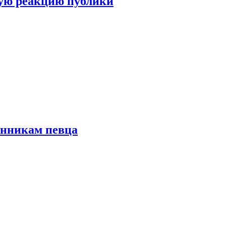
ую реакцию публики
онникам певца