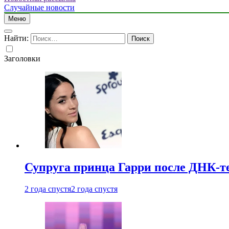
Случайные новости
Меню
Найти:
Заголовки
Супруга принца Гарри после ДНК-те
2 года спустя
2 года спустя