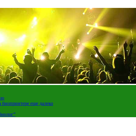
ию
а биопринтере еще далеко
биолог”