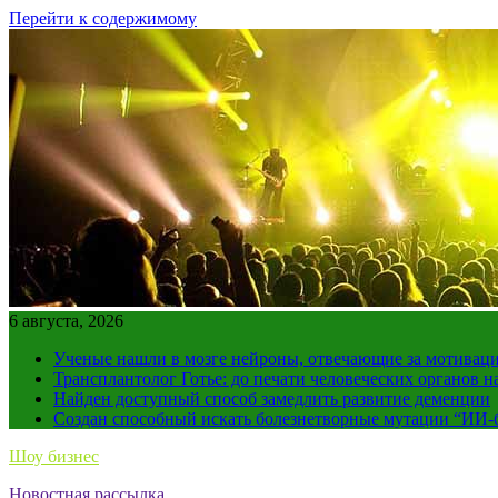
Перейти к содержимому
6 августа, 2026
Ученые нашли в мозге нейроны, отвечающие за мотивац
Трансплантолог Готье: до печати человеческих органов н
Найден доступный способ замедлить развитие деменции
Создан способный искать болезнетворные мутации “ИИ-
Шоу бизнес
Новостная рассылка