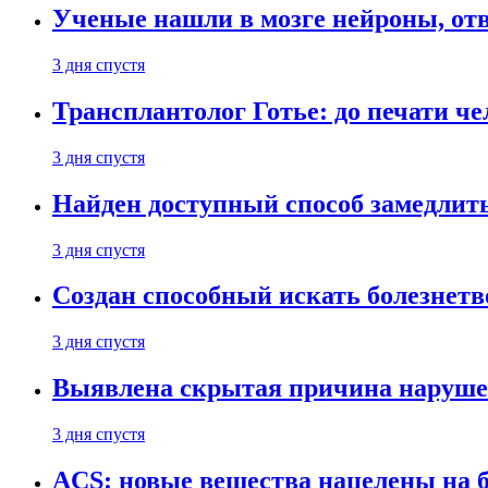
Ученые нашли в мозге нейроны, от
3 дня спустя
Трансплантолог Готье: до печати че
3 дня спустя
Найден доступный способ замедлит
3 дня спустя
Создан способный искать болезнет
3 дня спустя
Выявлена скрытая причина наруше
3 дня спустя
ACS: новые вещества нацелены на 