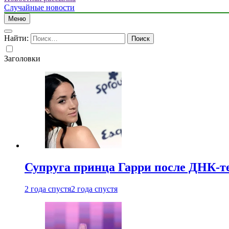
Случайные новости
Меню
Найти:
Заголовки
Супруга принца Гарри после ДНК-те
2 года спустя
2 года спустя