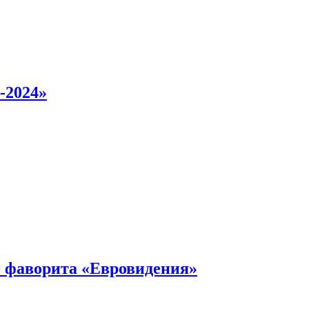
-2024»
 фаворита «Евровидения»