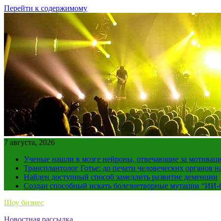
Перейти к содержимому
7 августа, 2026
Ученые нашли в мозге нейроны, отвечающие за мотивац
Трансплантолог Готье: до печати человеческих органов н
Найден доступный способ замедлить развитие деменции
Создан способный искать болезнетворные мутации “ИИ-
Шоу бизнес
Новостная рассылка