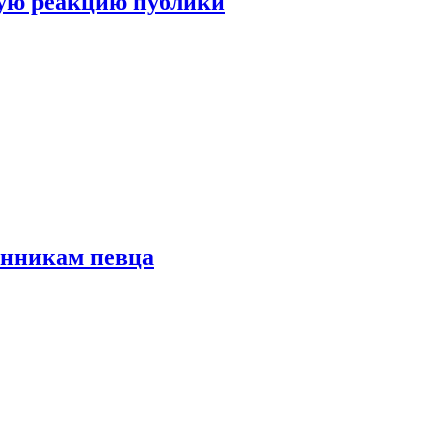
ую реакцию публики
онникам певца