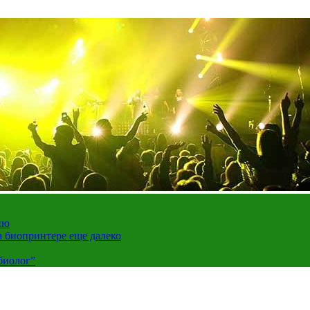
ию
а биопринтере еще далеко
биолог”