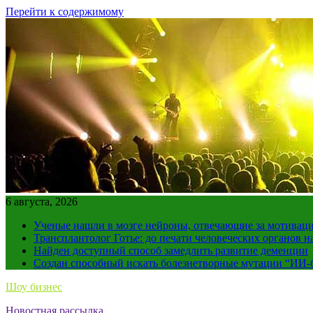
Перейти к содержимому
6 августа, 2026
Ученые нашли в мозге нейроны, отвечающие за мотивац
Трансплантолог Готье: до печати человеческих органов н
Найден доступный способ замедлить развитие деменции
Создан способный искать болезнетворные мутации “ИИ-
Шоу бизнес
Новостная рассылка