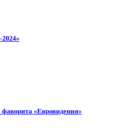
-2024»
 фаворита «Евровидения»