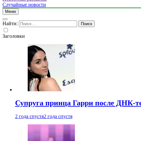
Случайные новости
Меню
Найти:
Заголовки
Супруга принца Гарри после ДНК-те
2 года спустя
2 года спустя