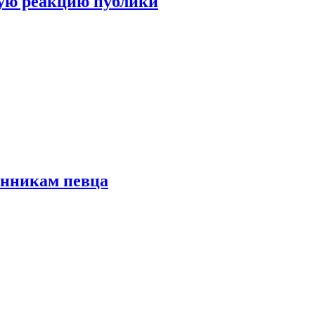
ую реакцию публики
онникам певца