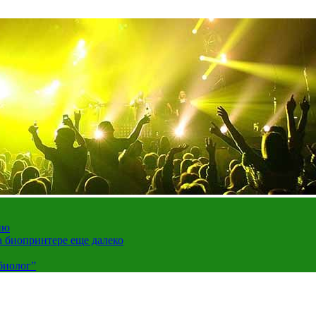
ию
а биопринтере еще далеко
биолог”