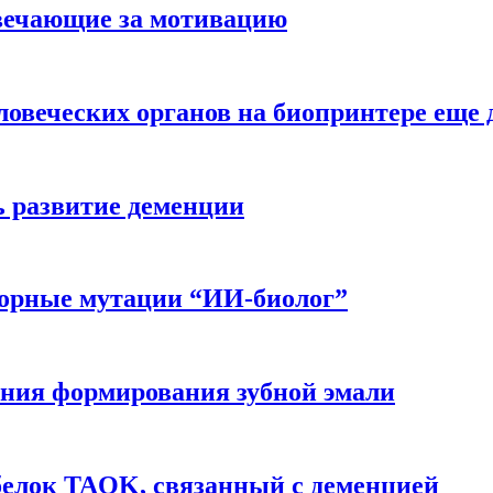
вечающие за мотивацию
ловеческих органов на биопринтере еще 
ь развитие деменции
ворные мутации “ИИ-биолог”
ния формирования зубной эмали
белок TAOK, связанный с деменцией