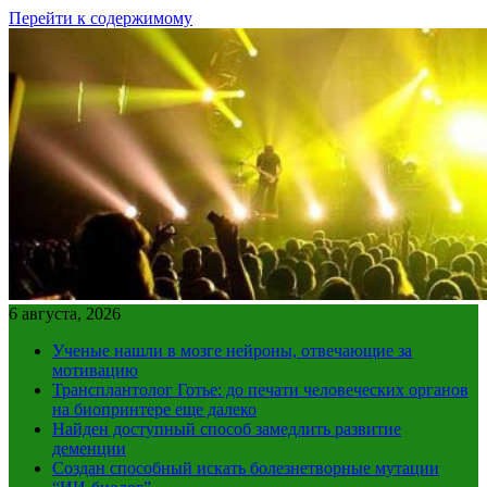
Перейти к содержимому
6 августа, 2026
Ученые нашли в мозге нейроны, отвечающие за
мотивацию
Трансплантолог Готье: до печати человеческих органов
на биопринтере еще далеко
Найден доступный способ замедлить развитие
деменции
Создан способный искать болезнетворные мутации