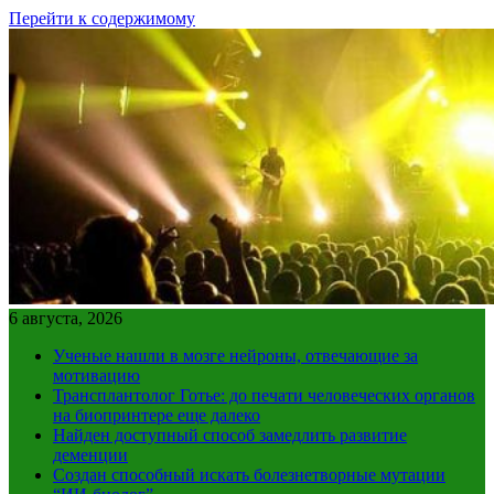
Перейти к содержимому
6 августа, 2026
Ученые нашли в мозге нейроны, отвечающие за
мотивацию
Трансплантолог Готье: до печати человеческих органов
на биопринтере еще далеко
Найден доступный способ замедлить развитие
деменции
Создан способный искать болезнетворные мутации