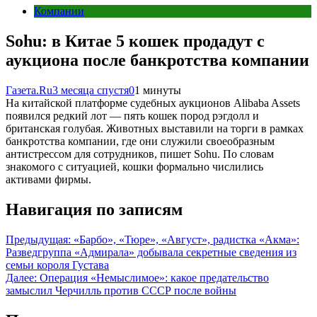
Компании
Sohu: в Китае 5 кошек продадут с
аукциона после банкротства компании
Газета.Ru
3 месяца спустя
0
1 минуты
На китайской платформе судебных аукционов Alibaba Assets
появился редкий лот — пять кошек пород рэгдолл и
британская голубая. Животных выставили на торги в рамках
банкротства компании, где они служили своеобразным
антистрессом для сотрудников, пишет Sohu. По словам
знакомого с ситуацией, кошки формально числились
активами фирмы.
Навигация по записям
Предыдущая:
«Барбо», «Тюре», «Август», радистка «Акма»:
Разведгруппа «Адмирала» добывала секретные сведения из
семьи короля Густава
Далее:
Операция «Немыслимое»: какое предательство
замыслил Черчилль против СССР после войны