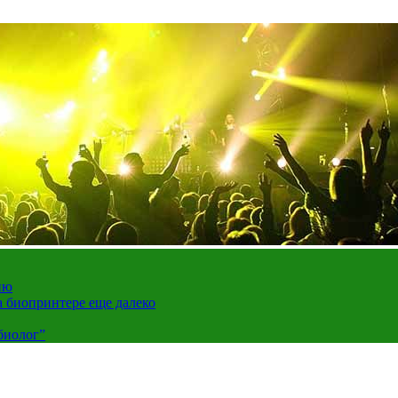
ию
а биопринтере еще далеко
биолог”