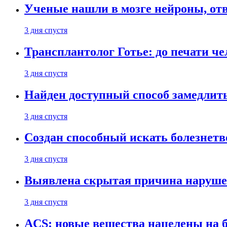
Ученые нашли в мозге нейроны, от
3 дня спустя
Трансплантолог Готье: до печати че
3 дня спустя
Найден доступный способ замедлит
3 дня спустя
Создан способный искать болезнет
3 дня спустя
Выявлена скрытая причина наруше
3 дня спустя
ACS: новые вещества нацелены на 