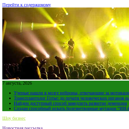
Перейти к содержимому
7 августа, 2026
Ученые нашли в мозге нейроны, отвечающие за мотивац
Трансплантолог Готье: до печати человеческих органов н
Найден доступный способ замедлить развитие деменции
Создан способный искать болезнетворные мутации “ИИ-
Шоу бизнес
Новостная рассылка