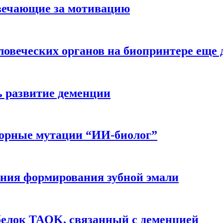
вечающие за мотивацию
ловеческих органов на биопринтере еще 
ь развитие деменции
ворные мутации “ИИ-биолог”
ния формирования зубной эмали
белок TAOK, связанный с деменцией