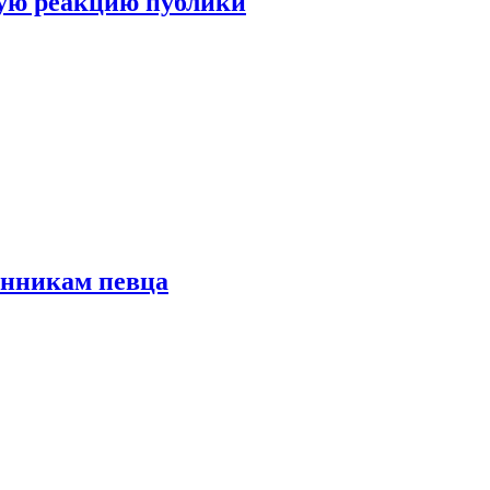
ую реакцию публики
онникам певца