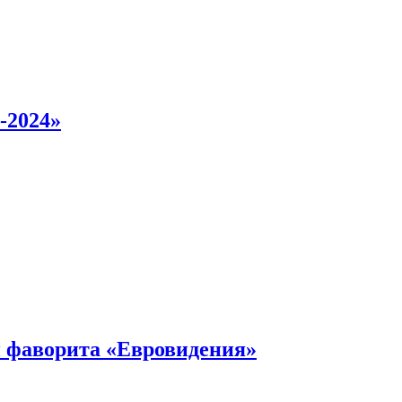
-2024»
 фаворита «Евровидения»