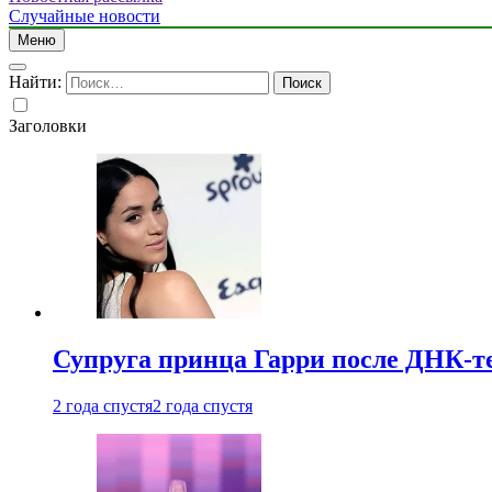
Случайные новости
Меню
Найти:
Заголовки
Супруга принца Гарри после ДНК-те
2 года спустя
2 года спустя