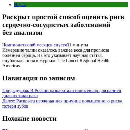
Наука
Раскрыт простой способ оценить риск
сердечно-сосудистых заболеваний
без анализов
Чемпионат.com
6 месяцев спустя
0
1 минуты
Измерение талии оказалось важнее веса для прогноза
болезней сердца. На это указывает научная статья,
опубликованная в журнале The Lancet Regional Health—
Americas.
Навигация по записям
Предыдущая:
В России разработали наносенсор для ранней
диагностики рака
Далее:
Раскрыта неожиданная причина повышенного риска
потери зубов
Похожие новости