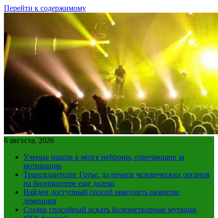
Перейти к содержимому
6 августа, 2026
Ученые нашли в мозге нейроны, отвечающие за
мотивацию
Трансплантолог Готье: до печати человеческих органов
на биопринтере еще далеко
Найден доступный способ замедлить развитие
деменции
Создан способный искать болезнетворные мутации