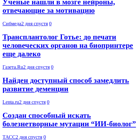
Ученые нашли в мозге нейроны,
отвечающие за мотивацию
Сибмеда
2 дня спустя
0
Трансплантолог Готье: до печати
человеческих органов на биопринтере
еще далеко
Газета.Ru
2 дня спустя
0
Найден доступный способ замедлить
развитие деменции
Lenta.ru
2 дня спустя
0
Создан способный искать
болезнетворные мутации “ИИ-биолог”
ТАСС
2 дня спустя
0