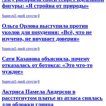
фигуры: «Я стройна от природы»
Super.ru
5 дней спустя
0
Ольга Орлова выступила против
уколов для похудения: «Всё, что не
изучено, не внушает доверия»
Super.ru
5 дней спустя
0
Сати Казанова объяснила, почему
отказалась от ботокса: «Это что-то
чуждое»
Super.ru
5 дней спустя
0
Актриса Памела Андерсон в
расстегнутом платье из атласа снялась
для обложки глянца