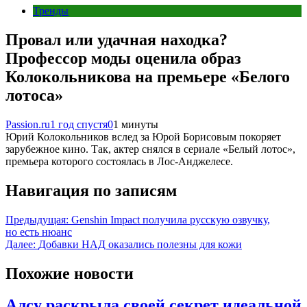
Тренды
Провал или удачная находка?
Профессор моды оценила образ
Колокольникова на премьере «Белого
лотоса»
Passion.ru
1 год спустя
0
1 минуты
Юрий Колокольников вслед за Юрой Борисовым покоряет
зарубежное кино. Так, актер снялся в сериале «Белый лотос»,
премьера которого состоялась в Лос-Анджелесе.
Навигация по записям
Предыдущая:
Genshin Impact получила русскую озвучку,
но есть нюанс
Далее:
Добавки НАД оказались полезны для кожи
Похожие новости
Алсу раскрыла своей секрет идеальной