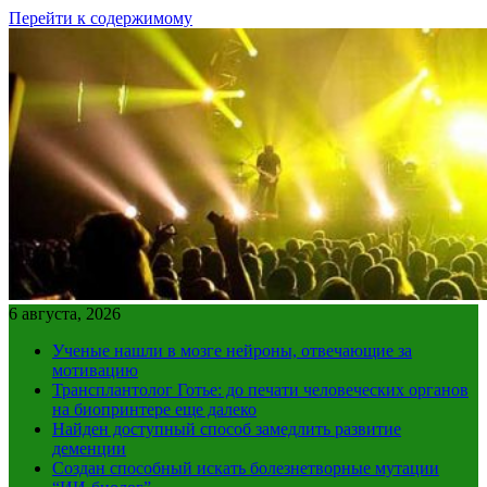
Перейти к содержимому
6 августа, 2026
Ученые нашли в мозге нейроны, отвечающие за
мотивацию
Трансплантолог Готье: до печати человеческих органов
на биопринтере еще далеко
Найден доступный способ замедлить развитие
деменции
Создан способный искать болезнетворные мутации