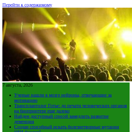
Перейти к содержимому
7 августа, 2026
Ученые нашли в мозге нейроны, отвечающие за
мотивацию
Трансплантолог Готье: до печати человеческих органов
на биопринтере еще далеко
Найден доступный способ замедлить развитие
деменции
Создан способный искать болезнетворные мутации