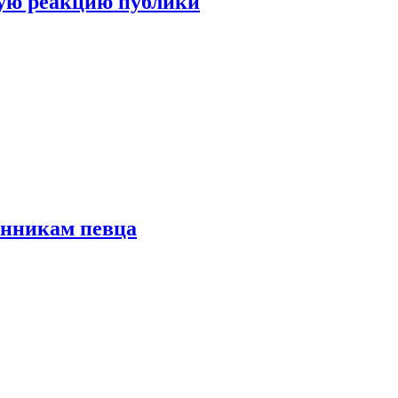
ую реакцию публики
онникам певца