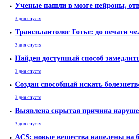
Ученые нашли в мозге нейроны, от
3 дня спустя
Трансплантолог Готье: до печати че
3 дня спустя
Найден доступный способ замедлит
3 дня спустя
Создан способный искать болезнет
3 дня спустя
Выявлена скрытая причина наруше
3 дня спустя
ACS: новые вещества нацелены на 