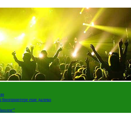
ию
а биопринтере еще далеко
биолог”