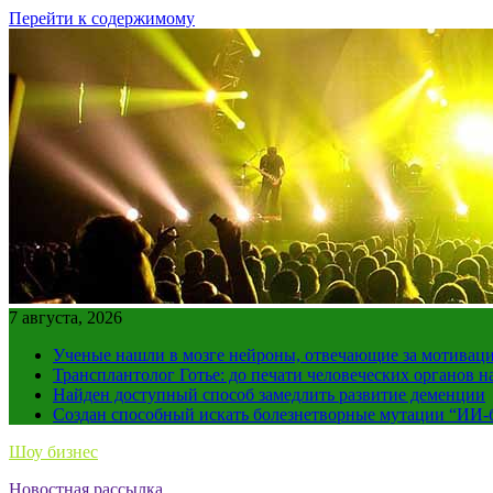
Перейти к содержимому
7 августа, 2026
Ученые нашли в мозге нейроны, отвечающие за мотивац
Трансплантолог Готье: до печати человеческих органов н
Найден доступный способ замедлить развитие деменции
Создан способный искать болезнетворные мутации “ИИ-
Шоу бизнес
Новостная рассылка