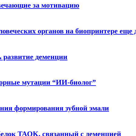
вечающие за мотивацию
ловеческих органов на биопринтере еще 
ь развитие деменции
ворные мутации “ИИ-биолог”
ния формирования зубной эмали
белок TAOK, связанный с деменцией