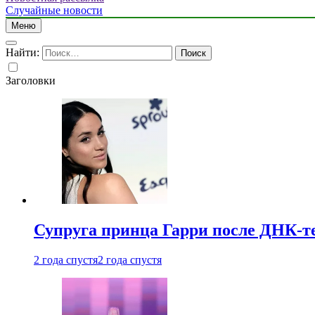
Случайные новости
Меню
Найти:
Заголовки
Супруга принца Гарри после ДНК-те
2 года спустя
2 года спустя