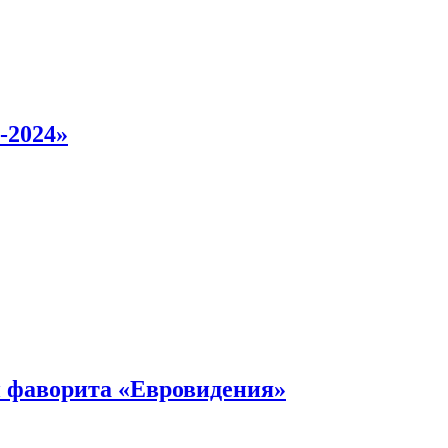
-2024»
 фаворита «Евровидения»