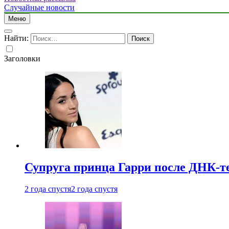
Случайные новости
Меню
Найти:
Заголовки
Супруга принца Гарри после ДНК-те
2 года спустя
2 года спустя