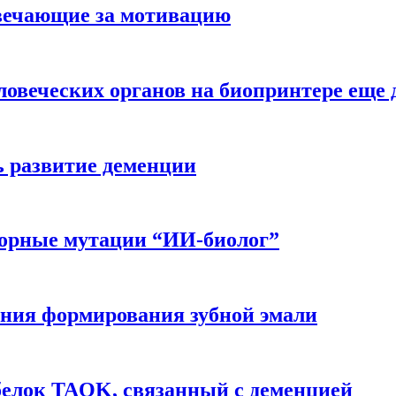
вечающие за мотивацию
ловеческих органов на биопринтере еще 
ь развитие деменции
ворные мутации “ИИ-биолог”
ния формирования зубной эмали
белок TAOK, связанный с деменцией