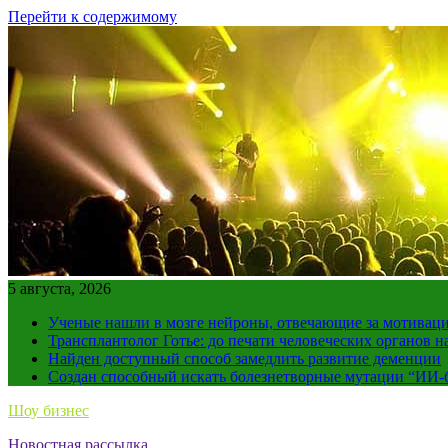
Перейти к содержимому
5 августа, 2026
Ученые нашли в мозге нейроны, отвечающие за мотивац
Трансплантолог Готье: до печати человеческих органов н
Найден доступный способ замедлить развитие деменции
Создан способный искать болезнетворные мутации “ИИ-
Шоу бизнес
Новостная рассылка