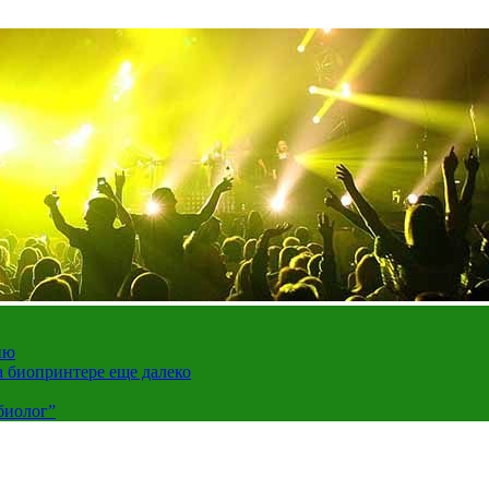
ию
а биопринтере еще далеко
биолог”