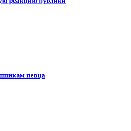
ую реакцию публики
онникам певца