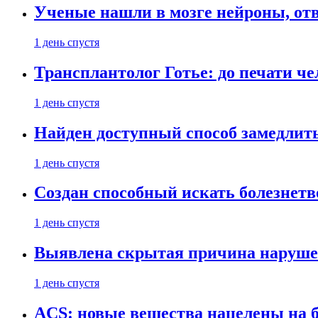
Ученые нашли в мозге нейроны, от
1 день спустя
Трансплантолог Готье: до печати че
1 день спустя
Найден доступный способ замедлит
1 день спустя
Создан способный искать болезнет
1 день спустя
Выявлена скрытая причина наруше
1 день спустя
ACS: новые вещества нацелены на 