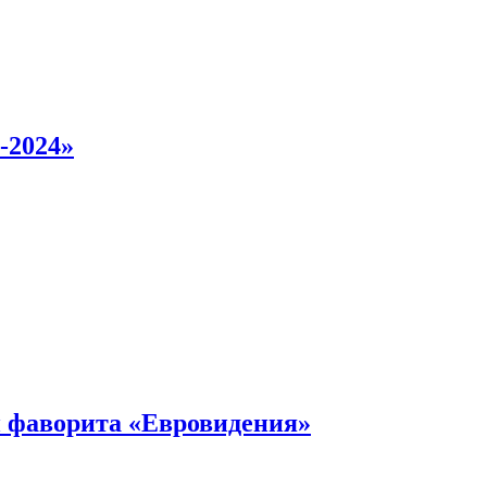
-2024»
 фаворита «Евровидения»