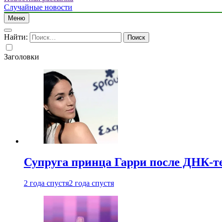
Случайные новости
Меню
Найти:
Заголовки
Супруга принца Гарри после ДНК-те
2 года спустя
2 года спустя