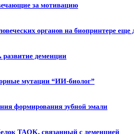
вечающие за мотивацию
ловеческих органов на биопринтере еще 
ь развитие деменции
ворные мутации “ИИ-биолог”
ния формирования зубной эмали
белок TAOK, связанный с деменцией