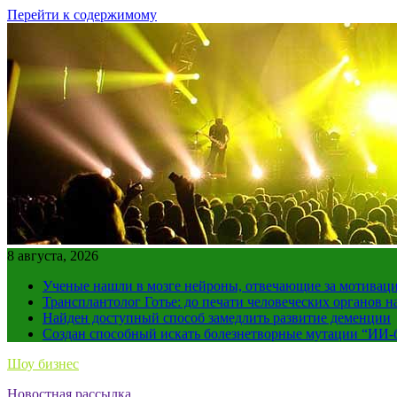
Перейти к содержимому
8 августа, 2026
Ученые нашли в мозге нейроны, отвечающие за мотивац
Трансплантолог Готье: до печати человеческих органов н
Найден доступный способ замедлить развитие деменции
Создан способный искать болезнетворные мутации “ИИ-
Шоу бизнес
Новостная рассылка