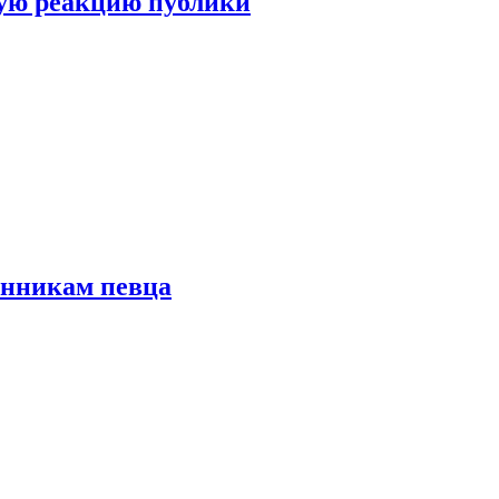
ую реакцию публики
онникам певца