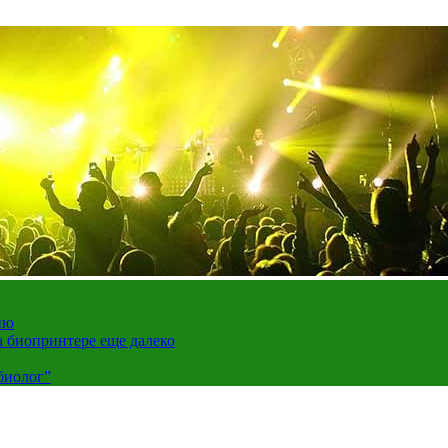
ию
а биопринтере еще далеко
биолог”