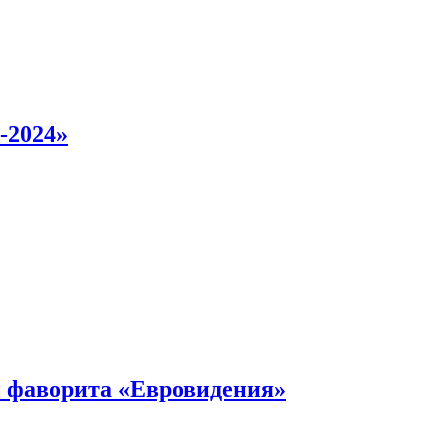
-2024»
 фаворита «Евровидения»