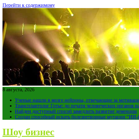
Перейти к содержимому
8 августа, 2026
Ученые нашли в мозге нейроны, отвечающие за мотивац
Трансплантолог Готье: до печати человеческих органов н
Найден доступный способ замедлить развитие деменции
Создан способный искать болезнетворные мутации “ИИ-
Шоу бизнес