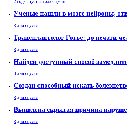
2 года спустя
2 года спустя
Ученые нашли в мозге нейроны, от
3 дня спустя
Трансплантолог Готье: до печати че
3 дня спустя
Найден доступный способ замедлит
3 дня спустя
Создан способный искать болезнет
3 дня спустя
Выявлена скрытая причина наруше
3 дня спустя