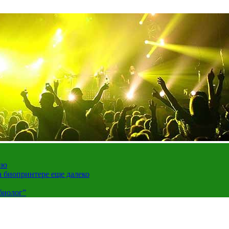
ию
а биопринтере еще далеко
биолог”