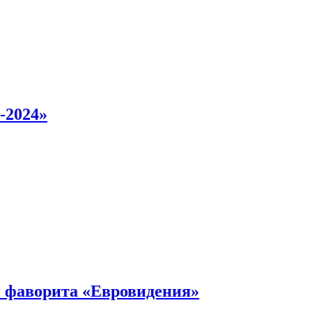
-2024»
 фаворита «Евровидения»