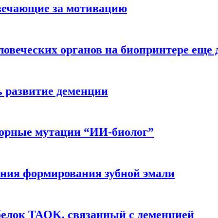
вечающие за мотивацию
ловеческих органов на биопринтере еще 
ь развитие деменции
ворные мутации “ИИ-биолог”
ния формирования зубной эмали
белок TAOK, связанный с деменцией