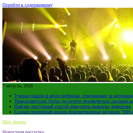
Перейти к содержимому
7 августа, 2026
Ученые нашли в мозге нейроны, отвечающие за мотивац
Трансплантолог Готье: до печати человеческих органов н
Найден доступный способ замедлить развитие деменции
Создан способный искать болезнетворные мутации “ИИ-
Шоу бизнес
Новостная рассылка