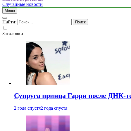
Случайные новости
Меню
Найти:
Заголовки
Супруга принца Гарри после ДНК-те
2 года спустя
2 года спустя