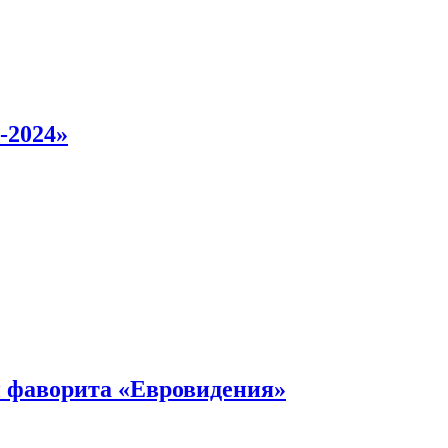
-2024»
 фаворита «Евровидения»