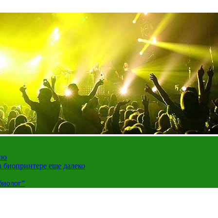
ию
а биопринтере еще далеко
биолог”