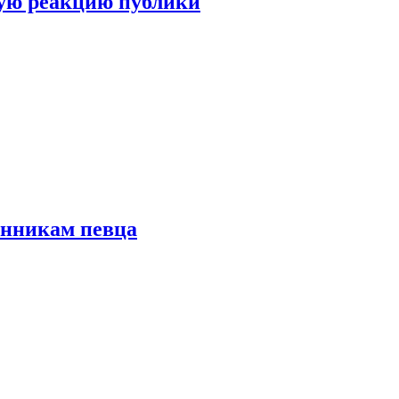
ую реакцию публики
онникам певца