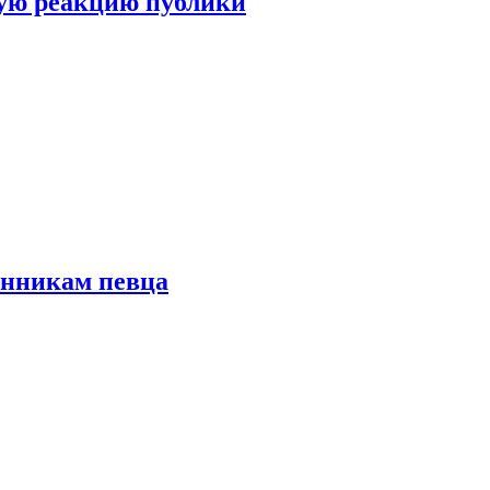
ую реакцию публики
онникам певца