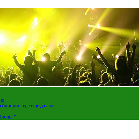
ию
а биопринтере еще далеко
биолог”