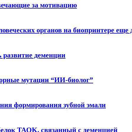
вечающие за мотивацию
ловеческих органов на биопринтере еще 
ь развитие деменции
ворные мутации “ИИ-биолог”
ния формирования зубной эмали
белок TAOK, связанный с деменцией