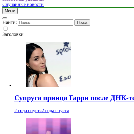
Случайные новости
Меню
Найти:
Заголовки
Супруга принца Гарри после ДНК-те
2 года спустя
2 года спустя