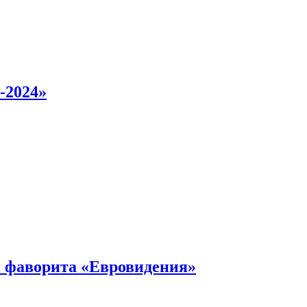
-2024»
 фаворита «Евровидения»