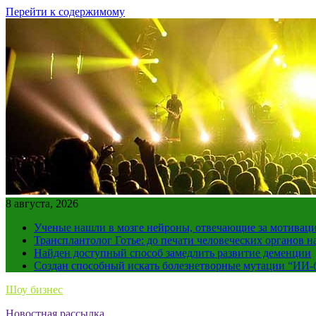
Перейти к содержимому
8 августа, 2026
Ученые нашли в мозге нейроны, отвечающие за мотивац
Трансплантолог Готье: до печати человеческих органов н
Найден доступный способ замедлить развитие деменции
Создан способный искать болезнетворные мутации “ИИ-
Шоу бизнес
Новостная рассылка