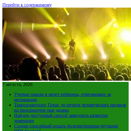
Перейти к содержимому
7 августа, 2026
Ученые нашли в мозге нейроны, отвечающие за
мотивацию
Трансплантолог Готье: до печати человеческих органов
на биопринтере еще далеко
Найден доступный способ замедлить развитие
деменции
Создан способный искать болезнетворные мутации