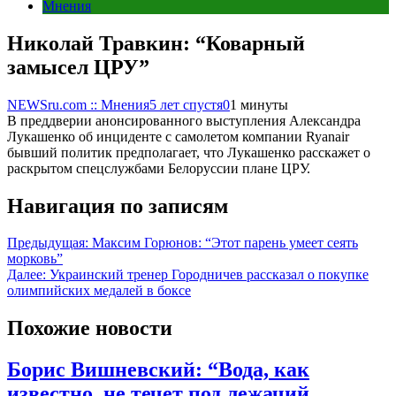
Мнения
Николай Травкин: “Коварный
замысел ЦРУ”
NEWSru.com :: Мнения
5 лет спустя
0
1 минуты
В преддверии анонсированного выступления Александра
Лукашенко об инциденте с самолетом компании Ryanair
бывший политик предполагает, что Лукашенко расскажет о
раскрытом спецслужбами Белоруссии плане ЦРУ.
Навигация по записям
Предыдущая:
Максим Горюнов: “Этот парень умеет сеять
морковь”
Далее:
Украинский тренер Городничев рассказал о покупке
олимпийских медалей в боксе
Похожие новости
Борис Вишневский: “Вода, как
известно, не течет под лежачий