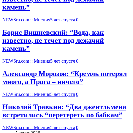
камень”
NEWSru.com :: Мнения
5 лет спустя
0
Борис Вишневский: “Вода, как
известно, не течет под лежачий
камень”
NEWSru.com :: Мнения
5 лет спустя
0
Александр Морозов: “Кремль потерял
много, а Прага – ничего”
NEWSru.com :: Мнения
5 лет спустя
0
Николай Травкин: “Два джентльмена
встретились “перетереть по бабкам”
NEWSru.com :: Мнения
5 лет спустя
0
Август 2026