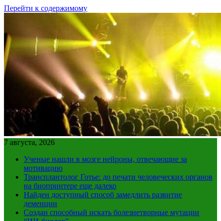
Перейти к содержимому
7 августа, 2026
Ученые нашли в мозге нейроны, отвечающие за
мотивацию
Трансплантолог Готье: до печати человеческих органов
на биопринтере еще далеко
Найден доступный способ замедлить развитие
деменции
Создан способный искать болезнетворные мутации