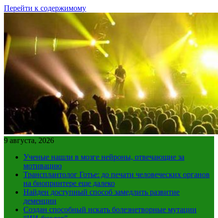
Перейти к содержимому
9 августа, 2026
Ученые нашли в мозге нейроны, отвечающие за
мотивацию
Трансплантолог Готье: до печати человеческих органов
на биопринтере еще далеко
Найден доступный способ замедлить развитие
деменции
Создан способный искать болезнетворные мутации