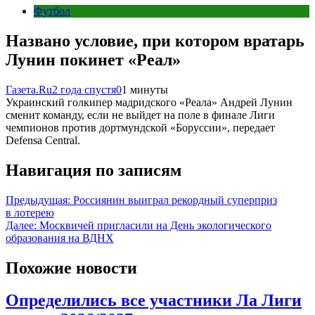
Футбол
Названо условие, при котором вратарь
Лунин покинет «Реал»
Газета.Ru
2 года спустя
0
1 минуты
Украинский голкипер мадридского «Реала» Андрей Лунин
сменит команду, если не выйдет на поле в финале Лиги
чемпионов против дортмундской «Боруссии», передает
Defensa Central.
Навигация по записям
Предыдущая:
Россиянин выиграл рекордный суперприз
в лотерею
Далее:
Москвичей пригласили на День экологического
образования на ВДНХ
Похожие новости
Определились все участники Ла Лиги