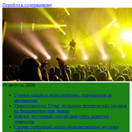
Перейти к содержимому
10 августа, 2026
Ученые нашли в мозге нейроны, отвечающие за
мотивацию
Трансплантолог Готье: до печати человеческих органов
на биопринтере еще далеко
Найден доступный способ замедлить развитие
деменции
Создан способный искать болезнетворные мутации