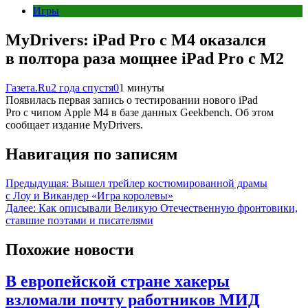
Игры
MyDrivers: iPad Pro c M4 оказался
в полтора раза мощнее iPad Pro c M2
Газета.Ru
2 года спустя
0
1 минуты
Появилась первая запись о тестировании нового iPad
Pro с чипом Apple M4 в базе данных Geekbench. Об этом
сообщает издание MyDrivers.
Навигация по записям
Предыдущая:
Вышел трейлер костюмированной драмы
с Лоу и Викандер «Игра королевы»
Далее:
Как описывали Великую Отечественную фронтовики,
ставшие поэтами и писателями
Похожие новости
В европейской стране хакеры
взломали почту работников МИД