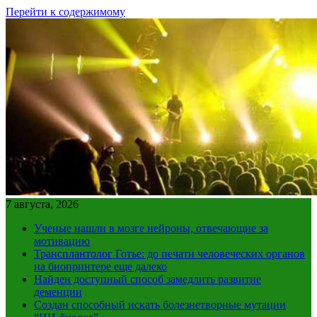
Перейти к содержимому
7 августа, 2026
Ученые нашли в мозге нейроны, отвечающие за
мотивацию
Трансплантолог Готье: до печати человеческих органов
на биопринтере еще далеко
Найден доступный способ замедлить развитие
деменции
Создан способный искать болезнетворные мутации