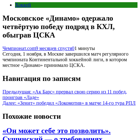
Хоккей
Московское «Динамо» одержало
четвёртую победу подряд в КХЛ,
обыграв ЦСКА
Чемпионат.com
9 месяцев спустя
0
1 минуты
Сегодня, 1 ноября, в Москве завершился матч регулярного
чемпионата Континентальной хоккейной лиги, в котором
местное «Динамо» принимало ЦСКА.
Навигация по записям
Предыдущая:
«Ак Барс» прервал свою серию из 11 побед,
проиграв «Ладе»
Далее:
«Зенит» победил «Локомотив» в матче 14-го тура РПЛ
Похожие новости
«Он может себе это позволить».
Сушинский — о требованиях