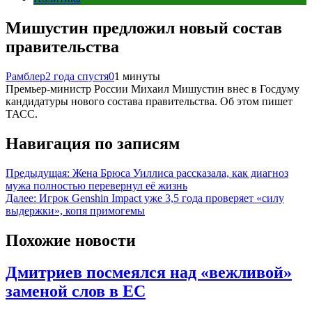
Мишустин предложил новый состав
правительства
Рамблер
2 года спустя
0
1 минуты
Премьер-министр России Михаил Мишустин внес в Госдуму
кандидатуры нового состава правительства. Об этом пишет
ТАСС.
Навигация по записям
Предыдущая:
Жена Брюса Уиллиса рассказала, как диагноз
мужа полностью перевернул её жизнь
Далее:
Игрок Genshin Impact уже 3,5 года проверяет «силу
выдержки», копя примогемы
Похожие новости
Дмитриев посмеялся над «вежливой»
заменой слов в ЕС