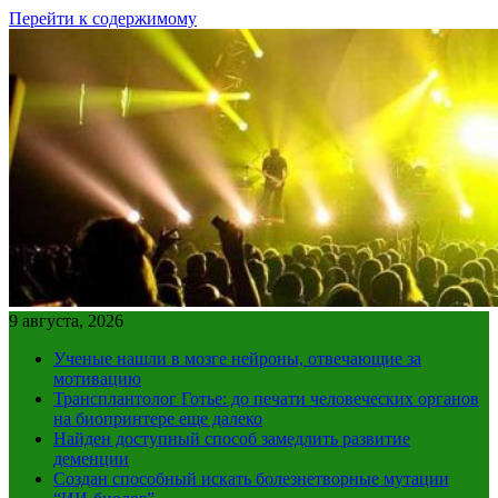
Перейти к содержимому
9 августа, 2026
Ученые нашли в мозге нейроны, отвечающие за
мотивацию
Трансплантолог Готье: до печати человеческих органов
на биопринтере еще далеко
Найден доступный способ замедлить развитие
деменции
Создан способный искать болезнетворные мутации