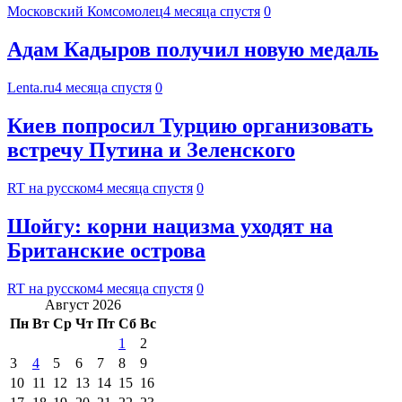
Московский Комсомолец
4 месяца спустя
0
Адам Кадыров получил новую медаль
Lenta.ru
4 месяца спустя
0
Киев попросил Турцию организовать
встречу Путина и Зеленского
RT на русском
4 месяца спустя
0
Шойгу: корни нацизма уходят на
Британские острова
RT на русском
4 месяца спустя
0
Август 2026
Пн
Вт
Ср
Чт
Пт
Сб
Вс
1
2
3
4
5
6
7
8
9
10
11
12
13
14
15
16