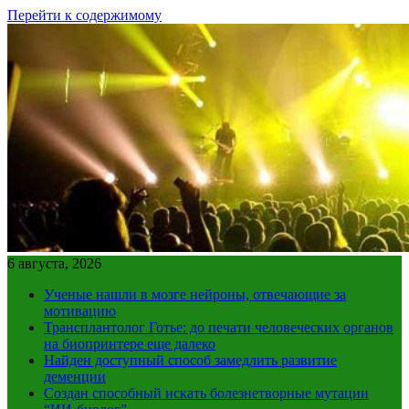
Перейти к содержимому
6 августа, 2026
Ученые нашли в мозге нейроны, отвечающие за
мотивацию
Трансплантолог Готье: до печати человеческих органов
на биопринтере еще далеко
Найден доступный способ замедлить развитие
деменции
Создан способный искать болезнетворные мутации