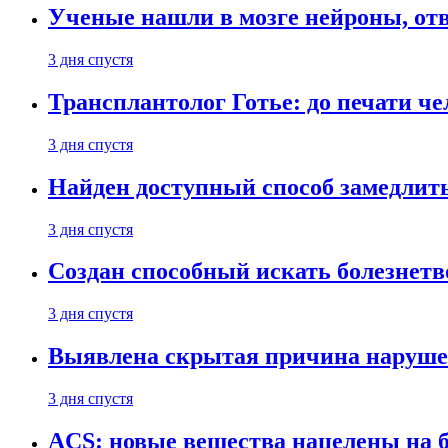
Ученые нашли в мозге нейроны, от
3 дня спустя
Трансплантолог Готье: до печати че
3 дня спустя
Найден доступный способ замедлит
3 дня спустя
Создан способный искать болезнет
3 дня спустя
Выявлена скрытая причина наруше
3 дня спустя
ACS: новые вещества нацелены на 