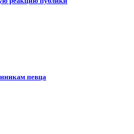
ую реакцию публики
онникам певца