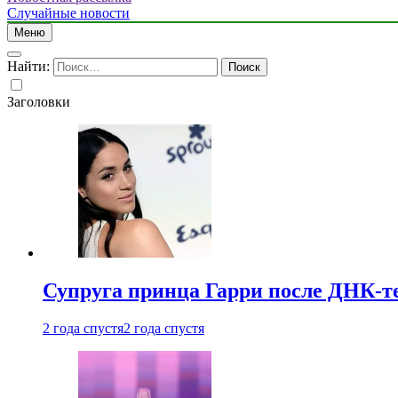
Случайные новости
Меню
Найти:
Заголовки
Супруга принца Гарри после ДНК-те
2 года спустя
2 года спустя