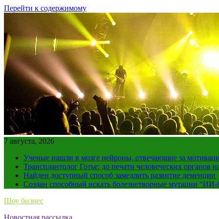
Перейти к содержимому
7 августа, 2026
Ученые нашли в мозге нейроны, отвечающие за мотивац
Трансплантолог Готье: до печати человеческих органов н
Найден доступный способ замедлить развитие деменции
Создан способный искать болезнетворные мутации “ИИ-
Шоу бизнес
Новостная рассылка