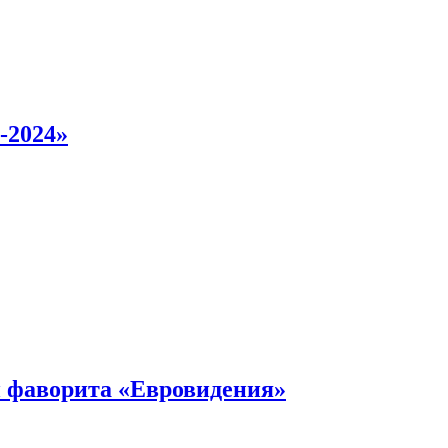
-2024»
 фаворита «Евровидения»