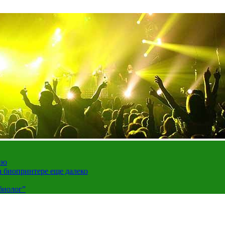
ию
а биопринтере еще далеко
биолог”