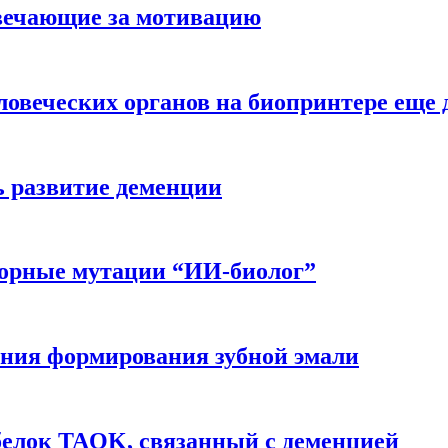
вечающие за мотивацию
ловеческих органов на биопринтере еще 
ь развитие деменции
ворные мутации “ИИ-биолог”
ния формирования зубной эмали
белок TAOK, связанный с деменцией