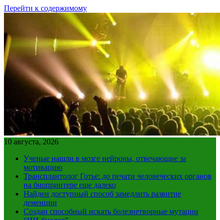
Перейти к содержимому
10 августа, 2026
Ученые нашли в мозге нейроны, отвечающие за
мотивацию
Трансплантолог Готье: до печати человеческих органов
на биопринтере еще далеко
Найден доступный способ замедлить развитие
деменции
Создан способный искать болезнетворные мутации