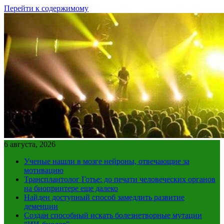
Перейти к содержимому
6 августа, 2026
Ученые нашли в мозге нейроны, отвечающие за
мотивацию
Трансплантолог Готье: до печати человеческих органов
на биопринтере еще далеко
Найден доступный способ замедлить развитие
деменции
Создан способный искать болезнетворные мутации