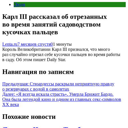
Люди
Карл III рассказал об отрезанных
во время занятий садоводством
кусочках пальцев
Lenta.ru
7 месяцев спустя
0
1 минуты
Король Великобритании Карл III признался, что много
раз случайно отрезал себе кусочки пальцев во время работы
в саду. Об этом пишет Daily Star.
Навигация по записям
Предыдущая:
Стюардессы раскрыли неприятную правду
о резервуарах с водой в самолетах
Далее:
«Я всегда искала страсть». Умерла Брижит Бардо.
Она была легендой кино и одним из главных секс-символов
ХХ века
Похожие новости