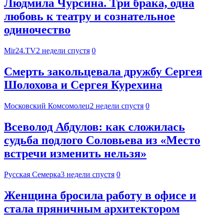
Людмила Чурсина. Три брака, одна
любовь к театру и сознательное
одиночество
Mir24.TV
2 недели спустя
0
Смерть закольцевала дружбу Сергея
Шолохова и Сергея Курехина
Московский Комсомолец
2 недели спустя
0
Всеволод Абдулов: как сложилась
судьба подлого Соловьева из «Место
встречи изменить нельзя»
Русская Семерка
3 недели спустя
0
Женщина бросила работу в офисе и
стала пряничным архитектором