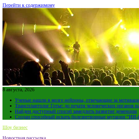
Перейти к содержимому
8 августа, 2026
Ученые нашли в мозге нейроны, отвечающие за мотивац
Трансплантолог Готье: до печати человеческих органов н
Найден доступный способ замедлить развитие деменции
Создан способный искать болезнетворные мутации “ИИ-
Шоу бизнес
Новостная рассылка