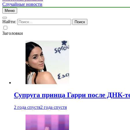
Случайные новости
Меню
Найти:
Заголовки
Супруга принца Гарри после ДНК-те
2 года спустя
2 года спустя