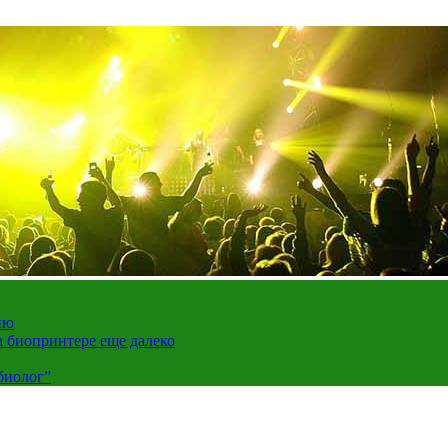
ию
а биопринтере еще далеко
биолог”