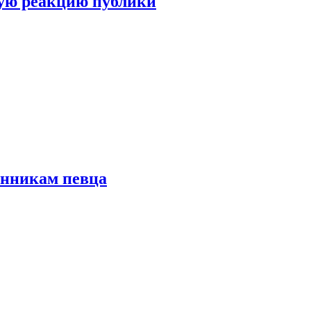
ую реакцию публики
онникам певца