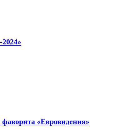
-2024»
 фаворита «Евровидения»