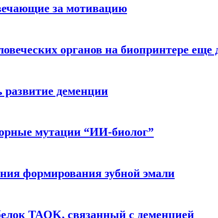
вечающие за мотивацию
ловеческих органов на биопринтере еще 
ь развитие деменции
ворные мутации “ИИ-биолог”
ния формирования зубной эмали
белок TAOK, связанный с деменцией