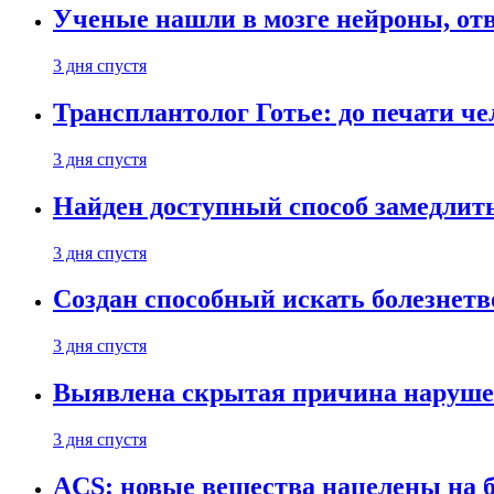
Ученые нашли в мозге нейроны, от
3 дня спустя
Трансплантолог Готье: до печати че
3 дня спустя
Найден доступный способ замедлит
3 дня спустя
Создан способный искать болезнет
3 дня спустя
Выявлена скрытая причина наруше
3 дня спустя
ACS: новые вещества нацелены на 