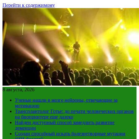
Перейти к содержимому
8 августа, 2026
Ученые нашли в мозге нейроны, отвечающие за
мотивацию
Трансплантолог Готье: до печати человеческих органов
на биопринтере еще далеко
Найден доступный способ замедлить развитие
деменции
Создан способный искать болезнетворные мутации