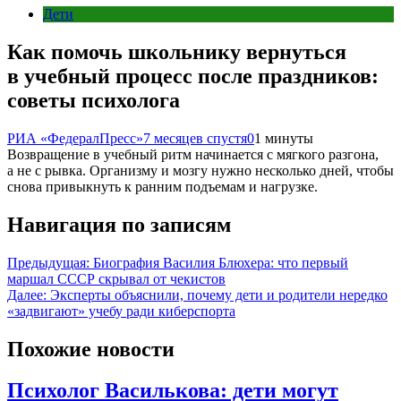
Дети
Как помочь школьнику вернуться
в учебный процесс после праздников:
советы психолога
РИА «ФедералПресс»
7 месяцев спустя
0
1 минуты
Возвращение в учебный ритм начинается с мягкого разгона,
а не с рывка. Организму и мозгу нужно несколько дней, чтобы
снова привыкнуть к ранним подъемам и нагрузке.
Навигация по записям
Предыдущая:
Биография Василия Блюхера: что первый
маршал СССР скрывал от чекистов
Далее:
Эксперты объяснили, почему дети и родители нередко
«задвигают» учебу ради киберспорта
Похожие новости
Психолог Василькова: дети могут