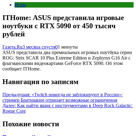
Игры
ITHome: ASUS представила игровые
ноутбуки с RTX 5090 от 450 тысяч
рублей
Газета.Ru
3 месяца спустя
0
1 минуты
ASUS представила два премиальных игровых ноутбука серии
ROG: Strix SCAR 10 Plus Extreme Edition и Zephyrus G16 Air с
флагманскими видеокартами GeForce RTX 5090. Об этом
сообщает ITHome.
Навигация по записям
Предыдущая:
«Twitch никогда не заблокируют в России»:
стример Братишкин отрицает возможные ограничения
Далее:
Как найти ящик с инструментами в Deep Rock Galactic:
Rogue Core
Похожие новости