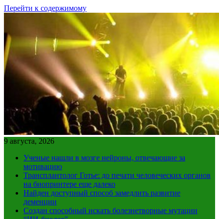
Перейти к содержимому
9 августа, 2026
Ученые нашли в мозге нейроны, отвечающие за
мотивацию
Трансплантолог Готье: до печати человеческих органов
на биопринтере еще далеко
Найден доступный способ замедлить развитие
деменции
Создан способный искать болезнетворные мутации