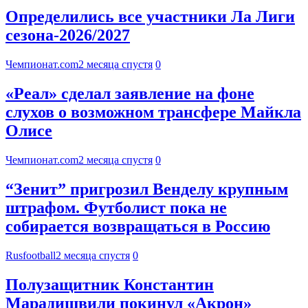
Определились все участники Ла Лиги
сезона-2026/2027
Чемпионат.com
2 месяца спустя
0
«Реал» сделал заявление на фоне
слухов о возможном трансфере Майкла
Олисе
Чемпионат.com
2 месяца спустя
0
“Зенит” пригрозил Венделу крупным
штрафом. Футболист пока не
собирается возвращаться в Россию
Rusfootball
2 месяца спустя
0
Полузащитник Константин
Марадишвили покинул «Акрон»