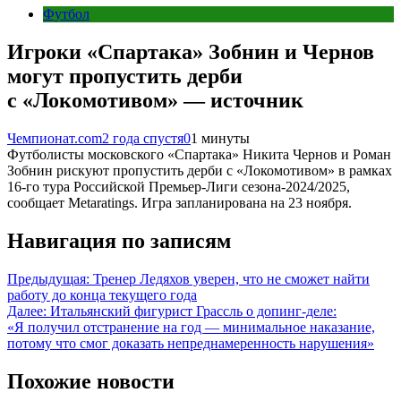
Футбол
Игроки «Спартака» Зобнин и Чернов
могут пропустить дерби
с «Локомотивом» — источник
Чемпионат.com
2 года спустя
0
1 минуты
Футболисты московского «Спартака» Никита Чернов и Роман
Зобнин рискуют пропустить дерби с «Локомотивом» в рамках
16-го тура Российской Премьер-Лиги сезона-2024/2025,
сообщает Metaratings. Игра запланирована на 23 ноября.
Навигация по записям
Предыдущая:
Тренер Ледяхов уверен, что не сможет найти
работу до конца текущего года
Далее:
Итальянский фигурист Грассль о допинг-деле:
«Я получил отстранение на год — минимальное наказание,
потому что смог доказать непреднамеренность нарушения»
Похожие новости