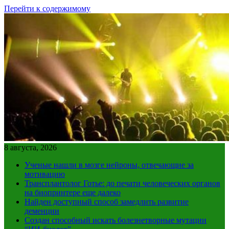
Перейти к содержимому
8 августа, 2026
Ученые нашли в мозге нейроны, отвечающие за
мотивацию
Трансплантолог Готье: до печати человеческих органов
на биопринтере еще далеко
Найден доступный способ замедлить развитие
деменции
Создан способный искать болезнетворные мутации