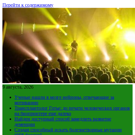
Перейти к содержимому
9 августа, 2026
Ученые нашли в мозге нейроны, отвечающие за
мотивацию
Трансплантолог Готье: до печати человеческих органов
на биопринтере еще далеко
Найден доступный способ замедлить развитие
деменции
Создан способный искать болезнетворные мутации