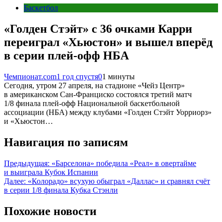
Баскетбол
«Голден Стэйт» с 36 очками Карри
переиграл «Хьюстон» и вышел вперёд
в серии плей-офф НБА
Чемпионат.com
1 год спустя
0
1 минуты
Сегодня, утром 27 апреля, на стадионе «Чейз Центр»
в американском Сан-Франциско состоялся третий матч
1/8 финала плей-офф Национальной баскетбольной
ассоциации (НБА) между клубами «Голден Стэйт Уорриорз»
и «Хьюстон…
Навигация по записям
Предыдущая:
«Барселона» победила «Реал» в овертайме
и выиграла Кубок Испании
Далее:
«Колорадо» всухую обыграл «Даллас» и сравнял счёт
в серии 1/8 финала Кубка Стэнли
Похожие новости