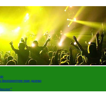
ию
а биопринтере еще далеко
биолог”