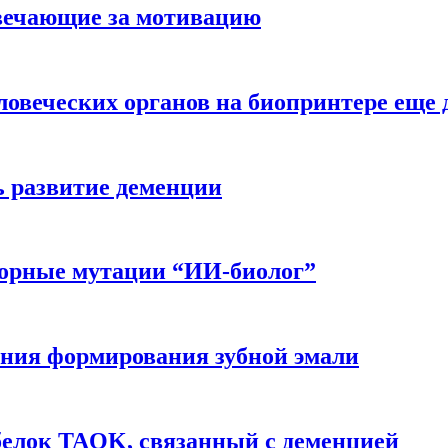
вечающие за мотивацию
ловеческих органов на биопринтере еще 
ь развитие деменции
ворные мутации “ИИ-биолог”
ния формирования зубной эмали
белок TAOK, связанный с деменцией