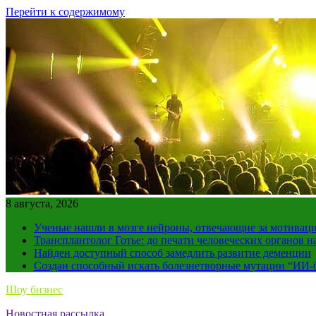
Перейти к содержимому
8 августа, 2026
Ученые нашли в мозге нейроны, отвечающие за мотивац
Трансплантолог Готье: до печати человеческих органов н
Найден доступный способ замедлить развитие деменции
Создан способный искать болезнетворные мутации “ИИ-
Шоу бизнес
Новостная рассылка