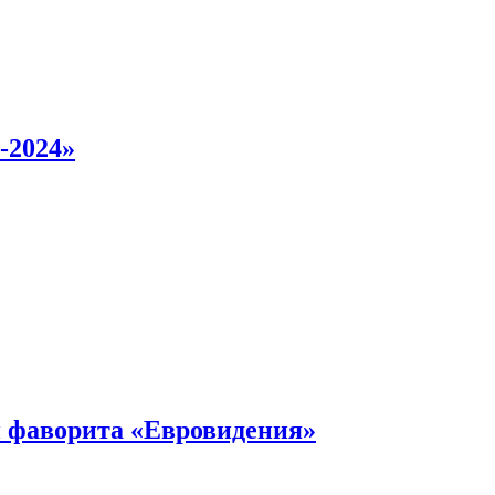
-2024»
 фаворита «Евровидения»