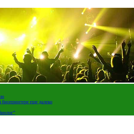
ию
а биопринтере еще далеко
биолог”