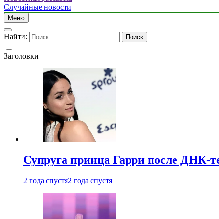
Случайные новости
Меню
Найти:
Заголовки
Супруга принца Гарри после ДНК-те
2 года спустя
2 года спустя