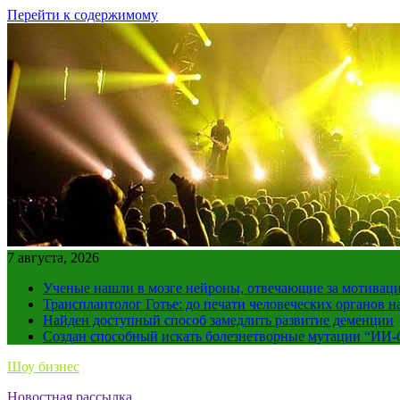
Перейти к содержимому
7 августа, 2026
Ученые нашли в мозге нейроны, отвечающие за мотивац
Трансплантолог Готье: до печати человеческих органов н
Найден доступный способ замедлить развитие деменции
Создан способный искать болезнетворные мутации “ИИ-
Шоу бизнес
Новостная рассылка