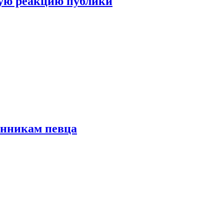
ую реакцию публики
онникам певца