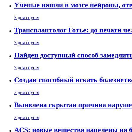
Ученые нашли в мозге нейроны, от
3 дня спустя
Трансплантолог Готье: до печати че
3 дня спустя
Найден доступный способ замедлит
3 дня спустя
Создан способный искать болезнет
3 дня спустя
Выявлена скрытая причина наруше
3 дня спустя
ACS: новые вещества нацелены на 