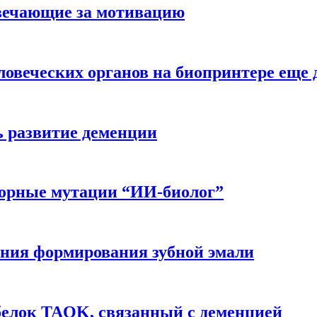
вечающие за мотивацию
ловеческих органов на биопринтере еще 
ь развитие деменции
ворные мутации “ИИ-биолог”
ния формирования зубной эмали
белок TAOK, связанный с деменцией