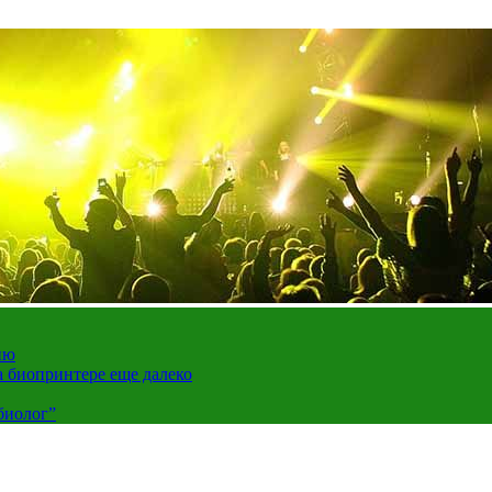
ию
а биопринтере еще далеко
биолог”