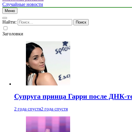
Случайные новости
Меню
Найти:
Заголовки
Супруга принца Гарри после ДНК-те
2 года спустя
2 года спустя