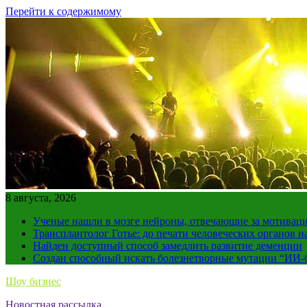
Перейти к содержимому
8 августа, 2026
Ученые нашли в мозге нейроны, отвечающие за мотивац
Трансплантолог Готье: до печати человеческих органов н
Найден доступный способ замедлить развитие деменции
Создан способный искать болезнетворные мутации “ИИ-
Шоу бизнес
Новостная рассылка