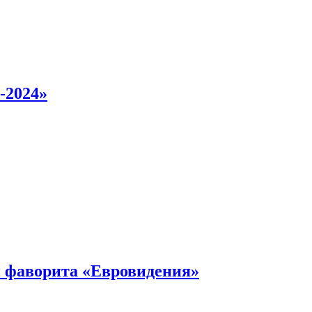
-2024»
 фаворита «Евровидения»