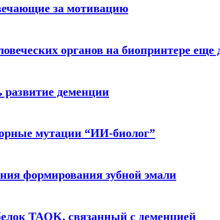
вечающие за мотивацию
ловеческих органов на биопринтере еще 
ь развитие деменции
ворные мутации “ИИ-биолог”
ния формирования зубной эмали
белок TAOK, связанный с деменцией