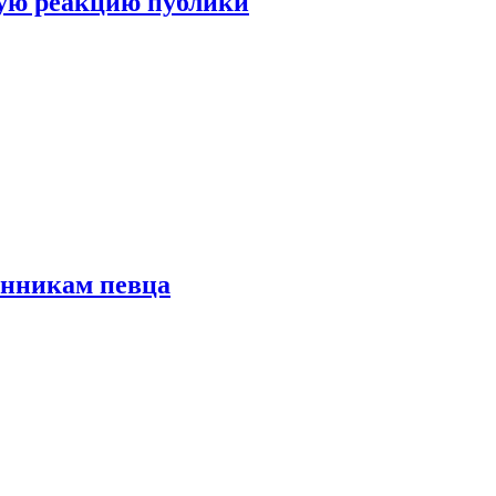
ую реакцию публики
онникам певца