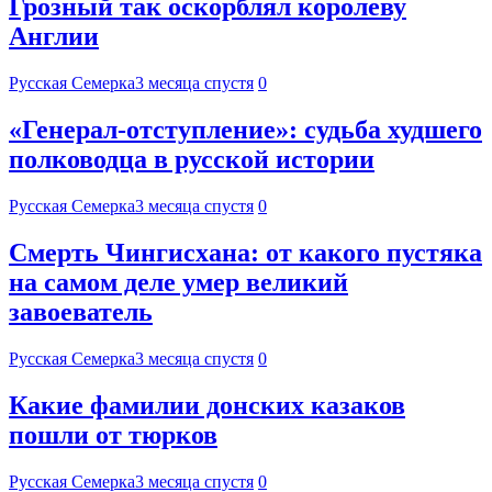
Грозный так оскорблял королеву
Англии
Русская Семерка
3 месяца спустя
0
«Генерал-отступление»: судьба худшего
полководца в русской истории
Русская Семерка
3 месяца спустя
0
Смерть Чингисхана: от какого пустяка
на самом деле умер великий
завоеватель
Русская Семерка
3 месяца спустя
0
Какие фамилии донских казаков
пошли от тюрков
Русская Семерка
3 месяца спустя
0