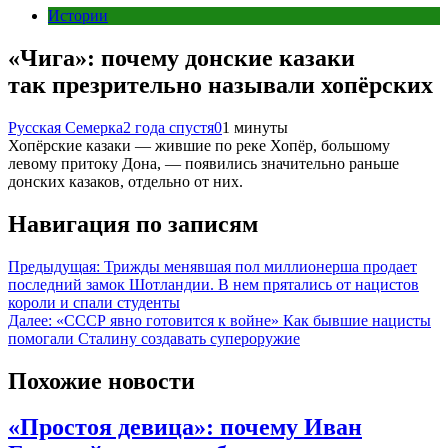
Истории
«Чига»: почему донские казаки
так презрительно называли хопёрских
Русская Семерка
2 года спустя
0
1 минуты
Хопёрские казаки — жившие по реке Хопёр, большому
левому притоку Дона, — появились значительно раньше
донских казаков, отдельно от них.
Навигация по записям
Предыдущая:
Трижды менявшая пол миллионерша продает
последний замок Шотландии. В нем прятались от нацистов
короли и спали студенты
Далее:
«СССР явно готовится к войне» Как бывшие нацисты
помогали Сталину создавать супероружие
Похожие новости
«Простоя девица»: почему Иван