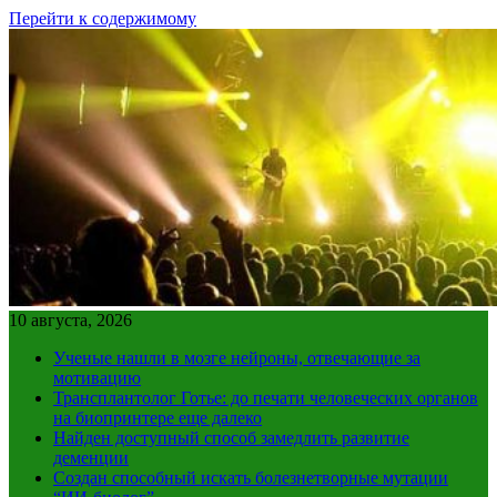
Перейти к содержимому
10 августа, 2026
Ученые нашли в мозге нейроны, отвечающие за
мотивацию
Трансплантолог Готье: до печати человеческих органов
на биопринтере еще далеко
Найден доступный способ замедлить развитие
деменции
Создан способный искать болезнетворные мутации