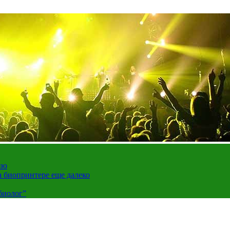
ию
а биопринтере еще далеко
биолог”