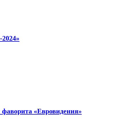
-2024»
 фаворита «Евровидения»