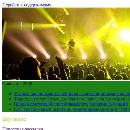
Перейти к содержимому
8 августа, 2026
Ученые нашли в мозге нейроны, отвечающие за мотивац
Трансплантолог Готье: до печати человеческих органов н
Найден доступный способ замедлить развитие деменции
Создан способный искать болезнетворные мутации “ИИ-
Шоу бизнес
Новостная рассылка