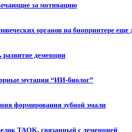
вечающие за мотивацию
ловеческих органов на биопринтере еще 
ь развитие деменции
ворные мутации “ИИ-биолог”
ния формирования зубной эмали
белок TAOK, связанный с деменцией