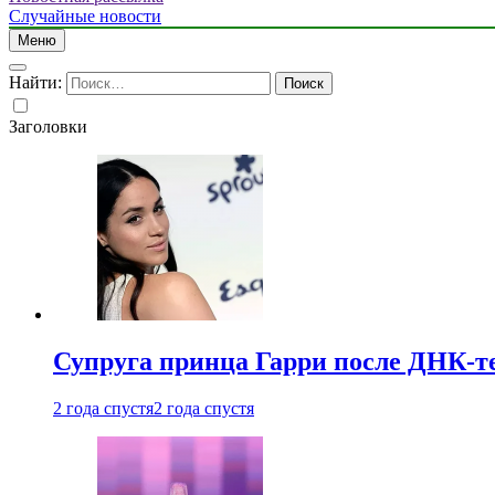
Случайные новости
Меню
Найти:
Заголовки
Супруга принца Гарри после ДНК-те
2 года спустя
2 года спустя