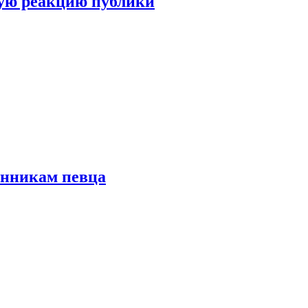
ую реакцию публики
онникам певца