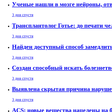
Ученые нашли в мозге нейроны, от
3 дня спустя
Трансплантолог Готье: до печати че
3 дня спустя
Найден доступный способ замедлит
3 дня спустя
Создан способный искать болезнет
3 дня спустя
Выявлена скрытая причина наруше
3 дня спустя
ACS: новые вещества нацелены на 