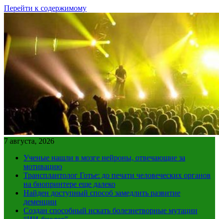
Перейти к содержимому
7 августа, 2026
Ученые нашли в мозге нейроны, отвечающие за
мотивацию
Трансплантолог Готье: до печати человеческих органов
на биопринтере еще далеко
Найден доступный способ замедлить развитие
деменции
Создан способный искать болезнетворные мутации