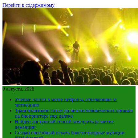
Перейти к содержимому
9 августа, 2026
Ученые нашли в мозге нейроны, отвечающие за
мотивацию
Трансплантолог Готье: до печати человеческих органов
на биопринтере еще далеко
Найден доступный способ замедлить развитие
деменции
Создан способный искать болезнетворные мутации